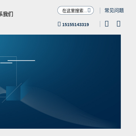

常见问题
系我们



15155143319