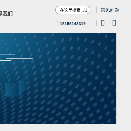

常见问题
系我们



15155143319